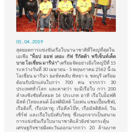
05 . 04 . 2019
สุดยอดการแข่งขันเรือใบนานาชาติที่ใหญ่ที่สุดใน
เอเชีย
“ท็อป ออฟ เดอะ กัฟ รีกัตต้า พรีเซ็นท์เต็ด
บาย โอเชี่ยน มารีน่า”
เตรียมจัดอย่างยิ่งใหญ่ปีที่ 15
ระหว่างวันที่ 30 เมษายน - 5 พฤษภาคม 2562 นี้ ณ
โอเชี่ยน มารีน่า ยอช์ทคลับ พัทยา จ. ชลบุรี เตรียม
ต้อนรับนักแล่นใบกว่า 700 คน จากกว่า 30
ประเทศทั่วโลก และคาดว่า จะมีเรือใบ กว่า 200
ลำลงชิงชัยทั้งหมด 16 ประเภท อาทิ เรือใบอ็อฟติ
มิสต์ (ไทยแลนด์ อ็อฟติมิสต์ โอเพ่น แชมเปี้ยนชิฟ),
เรือดิงกี้, เรือปลาทู, เรือคีลโบ๊ท, เรือมัลติฮัลล์, วิน
เซิร์ฟ และเรือใบบังคับวิทยุ ซึ่งนอกจากเป็นสนาม
การแข่งขันเรือใบนานาชาติแล้วยังช่วยกระตุ้น
เศรษฐกิจชายฝั่งตะวันออกมากกว่า 20 ล้านบาท