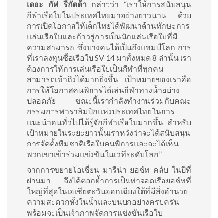
เดอะ กัฟ รีกัตต้า
กล่าวว่า “เราให้การสนับสนุน
กีฬาเรือใบในประเทศไทยมาอย่างยาวนาน ด้วย
การเปิดโอกาสให้เด็กไทยได้พัฒนาด้านทักษะการ
แล่นเรือใบและก้าวสู่การเป็นนักแล่นเรือใบที่มี
ความสามารถ ซึ่งบางคนได้เป็นถึงแชมป์โลก การ
ที่เราลงทุนซื้อเรือใบ SV 14 มาทั้งหมด 8 ลำนั้น เรา
ต้องการให้การเล่นเรือใบเป็นกีฬาที่ทุกคน
สามารถเข้าถึงได้มากยิ่งขึ้น เป้าหมายของเราคือ
การให้โอกาสคนพิการได้เล่นกีฬาทางน้ำอย่าง
ปลอดภัย ขณะนี้เรากำลังทำงานร่วมกับคณะ
กรรมการพาราลิมปิกแห่งประเทศไทยในการ
แนะนำคนทั่วไปได้รู้จักกีฬาเรือใบมากขึ้น สำหรับ
เป้าหมายในระยะยาวนั้นเราหวังว่าจะได้สนับสนุน
การจัดตั้งทีมชาติเรือใบคนพิการและจะได้เห็น
พวกเขาเข้าร่วมแข่งขันในเวทีระดับโลก”
จากการขยายโอเชี่ยน มารีน่า ยอช์ท คลับ ในปีที่
ผ่านมา จึงได้ตอกย้ำการเป็นท่าจอดเรือยอช์ทที่
ใหญ่ที่สุดในเอเชียตะวันออกเฉียงใต้ที่มีสิ่งอำนวย
ความสะดวกทั้งในน้ำและบนบกอย่างครบครัน
พร้อมจะเป็นเจ้าภาพจัดการแข่งขันเรือใบ