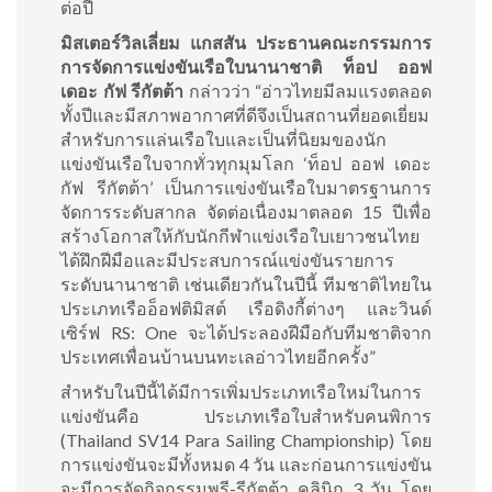
ต่อปี
มิสเตอร์วิลเลี่ยม แกสสัน ประธานคณะกรรมการ
การจัดการแข่งขันเรือใบนานาชาติ ท็อป ออฟ
เดอะ กัฟ รีกัตต้า
กล่าวว่า “อ่าวไทยมีลมแรงตลอด
ทั้งปีและมีสภาพอากาศที่ดีจึงเป็นสถานที่ยอดเยี่ยม
สำหรับการแล่นเรือใบและเป็นที่นิยมของนัก
แข่งขันเรือใบจากทั่วทุกมุมโลก ‘ท็อป ออฟ เดอะ
กัฟ รีกัตต้า’ เป็นการแข่งขันเรือใบมาตรฐานการ
จัดการระดับสากล จัดต่อเนื่องมาตลอด 15 ปีเพื่อ
สร้างโอกาสให้กับนักกีฬาแข่งเรือใบเยาวชนไทย
ได้ฝึกฝีมือและมีประสบการณ์แข่งขันรายการ
ระดับนานาชาติ เช่นเดียวกันในปีนี้ ทีมชาติไทยใน
ประเภทเรืออ็อฟติมิสต์ เรือดิงกี้ต่างๆ และวินด์
เซิร์ฟ RS: One จะได้ประลองฝีมือกับทีมชาติจาก
ประเทศเพื่อนบ้านบนทะเลอ่าวไทยอีกครั้ง”
สำหรับในปีนี้ได้มีการเพิ่มประเภทเรือใหม่ในการ
แข่งขันคือ ประเภทเรือใบสำหรับคนพิการ
(Thailand SV14 Para Sailing Championship) โดย
การแข่งขันจะมีทั้งหมด 4 วัน และก่อนการแข่งขัน
จะมีการจัดกิจกรรมพรี-รีกัตต้า คลินิก 3 วัน โดย