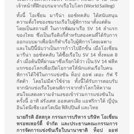
เจ้าหน้าที่ฝึกอบรมจากเรือใบโลก (World Sailing)
ทั้งนี้ โอเชี่ยน มารีน่า ยอช์ทคลับ ได้สนับสนุน
ความตั้งใจของชมรมเรือใบผู้พิการมาตั้งแต่ต้น
โดยเป็นสถานที่ ในการพัฒนาเรือ SV 14 ลำแรก
ของไทย ซึ่งเป็นเรือดิงกี้สำหรับสองคนที่ได้รับการ
ออกแบบมาเพื่อนักกีฬาเรือใบผู้พิการโดยเฉพาะ
และในปีนี้นับว่าเป็นการก้าวไปอีกขั้น เมื่อโอเชี่ยน
มารีน่า ยอช์ทคลับ ได้ซื้อเรือใบ SV 14 ทั้งหมด 8
ลำ เมื่อต้นปีที่ผ่านมาซึ่งเรียกได้ว่า เป็น SV 14 ฟลีท
แรกของโลกเพื่อเปิดโอกาสให้นักแล่นเรือใบคน
พิการได้ใช้ในการแข่งขัน ท็อป ออฟ เดอะ กัฟ รี
กัตต้า โดยไม่มีค่าใช้จ่าย ทั้งนี้ได้รับการตอบรับ
จากนักแข่งเรือใบคนพิการจากทั่วโลกให้ความ
สนใจแสดงความจำนงขอเข้าร่วมการแข่งขันใน
ครั้งนี้ อาทิ ฝรั่งเศส ออสเตรเลีย แอฟริกาใต้ ญี่ปุ่น
อินโดนีเซีย เอสโตเนีย ฟิลิปปินส์ และไทย
นายกีรติ อัสสกุล กรรมการบริหาร บริษัท โอเชี่ยน
พรอพเพอร์ตี้ จำกัด และประธานคณะกรรมการ
การจัดการแข่งขันเรือใบนานาชาติ ท็อป ออฟ