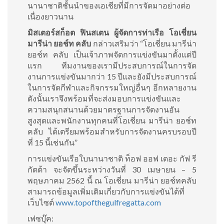
นานาชาติชั้นนำของเอเชียที่มีการจัดมาอย่างต่อ
เนื่องยาวนาน
มิสเตอร์สก็อต ฟินสเตน ผู้จัดการท่าเรือ โอเชี่ยน
มารีน่า ยอช์ท คลับ
กล่าวเสริมว่า “โอเชี่ยน มารีน่า
ยอช์ท คลับ เป็นเจ้าภาพจัดการแข่งขันมาตั้งแต่ปี
แรก ทีมงานของเรามีประสบการณ์ในการจัด
งานการแข่งขันมากว่า 15 ปีและยังมีประสบการณ์
ในการจัดกีฬาและกิจกรรมใหญ่อื่นๆ อีกหลายงาน
ดังนั้นเราจึงพร้อมที่จะส่งมอบการแข่งขันและ
ความสนุกสนานด้วยมาตรฐานการจัดงานอัน
สูงสุดและพนักงานทุกคนที่โอเชี่ยน มารีน่า ยอช์ท
คลับ ได้เตรียมพร้อมสำหรับการจัดงานครบรอบปี
ที่ 15 นี้เช่นกัน”
การแข่งขันเรือใบนานาชาติ ท็อฟ ออฟ เดอะ กัฟ รี
กัตต้า จะจัดขึ้นระหว่างวันที่ 30 เมษายน – 5
พฤษภาคม 2562 นี้ ณ โอเชี่ยน มารีน่า ยอช์ทคลับ
สามารถข้อมูลเพิ่มเติมเกี่ยวกับการแข่งขันได้ที่
เว็บไซต์
www.topofthegulfregatta.com
เฟซบุ๊ค: